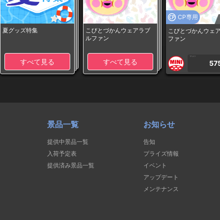
CP専用
夏グッズ特集
こびとづかんウェアラブ
こびとづかんウェ
ルファン
ファン
1PLAY
すべて見る
すべて見る
57
景品一覧
お知らせ
提供中景品一覧
告知
入荷予定表
プライズ情報
提供済み景品一覧
イベント
アップデート
メンテナンス