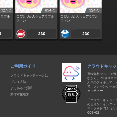
127-C
654-C
324-C
アラブル
こびとづかんウェアラブル
こびとづかんウェアラブル
ファン
ファン
1PLAY
1PLAY
5
230
230
CP
CP
CP
ご利用ガイド
クラウドキャッ
登録無料!ネットで
クラウドキャッチャーとは
ながら、PCやスマホ
プレイ方法
人気のフィギュア、
で、クレーンゲーム
よくあるご質問
ャッチャー」
動作対象端末
「クラウドキャッチ
めるオンラインクレ
マークを付与された
009-02