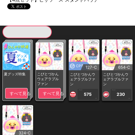
現在提供している景品一覧
CP専用
127-C
654-C
夏グッズ特集
こびとづかん
こびとづかんウ
こびとづかんウ
ウェアラブル
ェアラブルファ
ェアラブルファ
ファン
ン
ン
1PLAY
1PLAY
すべて見る
すべて見る
575
230
CP
CP
324-C