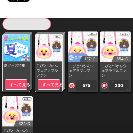
現在提供している景品一覧
CP専用
127-C
654-C
夏グッズ特集
こびとづかん
こびとづかんウ
こびとづかんウ
ウェアラブル
ェアラブルファ
ェアラブルファ
ファン
ン
ン
1PLAY
1PLAY
すべて見る
すべて見る
575
230
CP
CP
324-C
こびとづかんウ