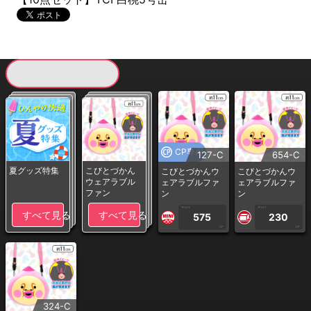
現在提供している景品一覧
CP専用
127-C
654-C
夏グッズ特集
こびとづかん
こびとづかんウ
こびとづかんウ
ウェアラブル
ェアラブルファ
ェアラブルファ
ファン
ン
ン
1PLAY
1PLAY
すべて見る
すべて見る
575
230
CP
CP
324-C