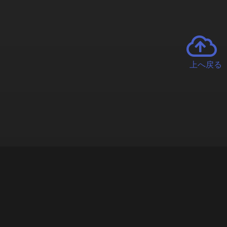
上へ戻る
チャーとは
遊ぶオンラインクレーンゲーム「クラウドキャッチャー」自宅にい
で、UFOキャッチャーを遠隔操作!