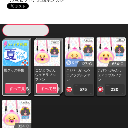
現在提供している景品一覧
CP専用
127-C
654-C
夏グッズ特集
こびとづかん
こびとづかんウ
こびとづかんウ
ウェアラブル
ェアラブルファ
ェアラブルファ
ファン
ン
ン
1PLAY
1PLAY
すべて見る
すべて見る
575
230
CP
CP
324-C