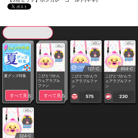
現在提供している景品一覧
CP専用
127-C
654-C
夏グッズ特集
こびとづかん
こびとづかんウ
こびとづかんウ
ウェアラブル
ェアラブルファ
ェアラブルファ
ファン
ン
ン
1PLAY
1PLAY
すべて見る
すべて見る
575
230
CP
CP
324-C