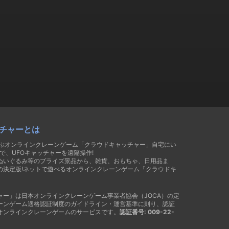
チャーとは
遊ぶオンラインクレーンゲーム「クラウドキャッチャー」自宅にい
で、UFOキャッチャーを遠隔操作!
ぬいぐるみ等のプライズ景品から、雑貨、おもちゃ、日用品ま
の決定版!ネットで遊べるオンラインクレーンゲーム「クラウドキ
ャー」は日本オンラインクレーンゲーム事業者協会（JOCA）の定
ーンゲーム適格認証制度のガイドライン・運営基準に則り、認証
オンラインクレーンゲームのサービスです。
認証番号: 009-22-