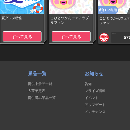
CP専用
夏グッズ特集
こびとづかんウェアラブ
こびとづかんウェ
ルファン
ファン
1PLAY
すべて見る
すべて見る
57
景品一覧
お知らせ
提供中景品一覧
告知
入荷予定表
プライズ情報
提供済み景品一覧
イベント
アップデート
メンテナンス