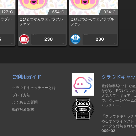
127-C
654-C
324-C
アラブル
こびとづかんウェアラブル
こびとづかんウェアラブル
ファン
ファン
1PLAY
1PLAY
5
230
230
CP
CP
CP
ご利用ガイド
クラウドキャッ
登録無料!ネットで
クラウドキャッチャーとは
ながら、PCやスマホ
プレイ方法
人気のフィギュア、
で、クレーンゲーム
よくあるご質問
ャッチャー」
動作対象端末
「クラウドキャッチ
めるオンラインクレ
マークを付与された
009-02