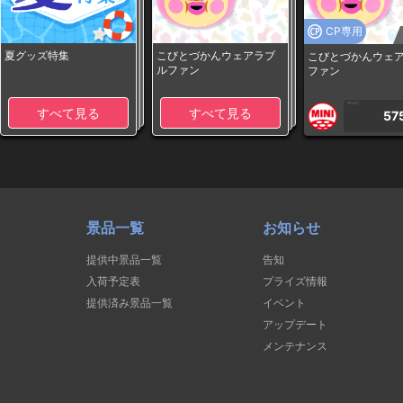
CP専用
夏グッズ特集
こびとづかんウェアラブ
こびとづかんウェ
ルファン
ファン
1PLAY
すべて見る
すべて見る
57
景品一覧
お知らせ
提供中景品一覧
告知
入荷予定表
プライズ情報
提供済み景品一覧
イベント
アップデート
メンテナンス