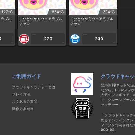
127-C
654-C
324-C
アラブル
こびとづかんウェアラブル
こびとづかんウェアラブル
ファン
ファン
1PLAY
1PLAY
5
230
230
CP
CP
CP
ご利用ガイド
クラウドキャッ
登録無料!ネットで
クラウドキャッチャーとは
ながら、PCやスマホ
プレイ方法
人気のフィギュア、
で、クレーンゲーム
よくあるご質問
ャッチャー」
動作対象端末
「クラウドキャッチ
めるオンラインクレ
マークを付与された
009-02