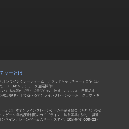
チャーとは
遊ぶオンラインクレーンゲーム「クラウドキャッチャー」自宅にい
で、UFOキャッチャーを遠隔操作!
ぬいぐるみ等のプライズ景品から、雑貨、おもちゃ、日用品ま
の決定版!ネットで遊べるオンラインクレーンゲーム「クラウドキ
ャー」は日本オンラインクレーンゲーム事業者協会（JOCA）の定
ーンゲーム適格認証制度のガイドライン・運営基準に則り、認証
オンラインクレーンゲームのサービスです。
認証番号: 009-22-