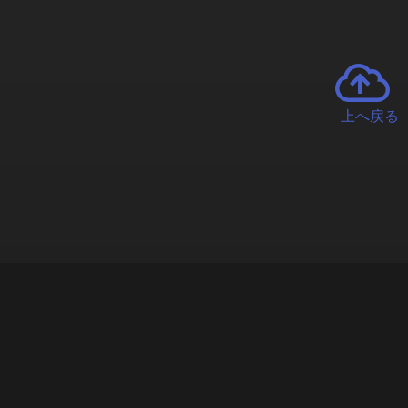
上へ戻る
チャーとは
遊ぶオンラインクレーンゲーム「クラウドキャッチャー」自宅にい
で、UFOキャッチャーを遠隔操作!