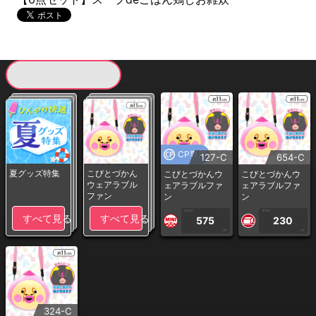
現在提供している景品一覧
CP専用
127-C
654-C
夏グッズ特集
こびとづかん
こびとづかんウ
こびとづかんウ
ウェアラブル
ェアラブルファ
ェアラブルファ
ファン
ン
ン
1PLAY
1PLAY
すべて見る
すべて見る
575
230
CP
CP
324-C