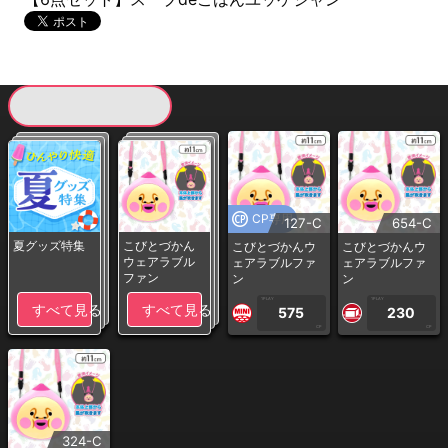
現在提供している景品一覧
CP専用
127-C
654-C
夏グッズ特集
こびとづかん
こびとづかんウ
こびとづかんウ
ウェアラブル
ェアラブルファ
ェアラブルファ
ファン
ン
ン
1PLAY
1PLAY
すべて見る
すべて見る
575
230
CP
CP
324-C