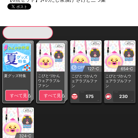
現在提供している景品一覧
CP専用
127-C
654-C
夏グッズ特集
こびとづかん
こびとづかんウ
こびとづかんウ
ウェアラブル
ェアラブルファ
ェアラブルファ
ファン
ン
ン
1PLAY
1PLAY
すべて見る
すべて見る
575
230
CP
CP
324-C