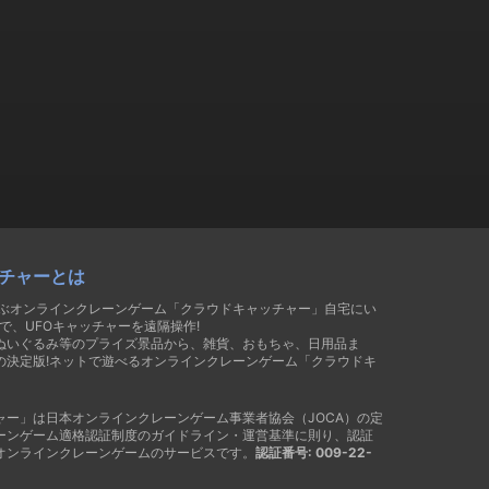
チャーとは
遊ぶオンラインクレーンゲーム「クラウドキャッチャー」自宅にい
で、UFOキャッチャーを遠隔操作!
ぬいぐるみ等のプライズ景品から、雑貨、おもちゃ、日用品ま
の決定版!ネットで遊べるオンラインクレーンゲーム「クラウドキ
ャー」は日本オンラインクレーンゲーム事業者協会（JOCA）の定
ーンゲーム適格認証制度のガイドライン・運営基準に則り、認証
オンラインクレーンゲームのサービスです。
認証番号: 009-22-