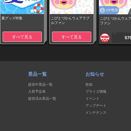
CP専用
夏グッズ特集
こびとづかんウェアラブ
こびとづかんウェ
ルファン
ファン
1PLAY
すべて見る
すべて見る
57
景品一覧
お知らせ
提供中景品一覧
告知
入荷予定表
プライズ情報
提供済み景品一覧
イベント
アップデート
メンテナンス