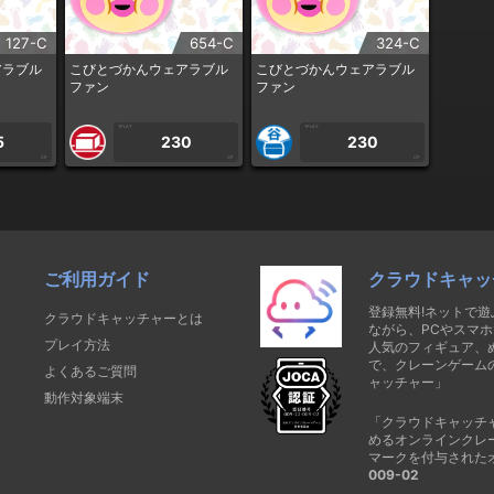
127-C
654-C
324-C
アラブル
こびとづかんウェアラブル
こびとづかんウェアラブル
ファン
ファン
1PLAY
1PLAY
5
230
230
CP
CP
CP
ご利用ガイド
クラウドキャッ
登録無料!ネットで
クラウドキャッチャーとは
ながら、PCやスマホ
プレイ方法
人気のフィギュア、
で、クレーンゲーム
よくあるご質問
ャッチャー」
動作対象端末
「クラウドキャッチ
めるオンラインクレ
マークを付与された
009-02