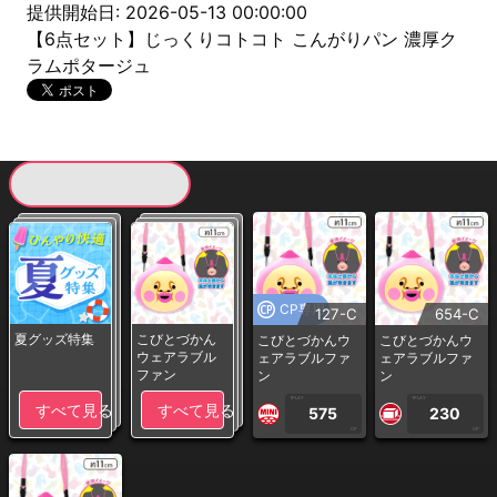
提供開始日: 2026-05-13 00:00:00
【6点セット】じっくりコトコト こんがりパン 濃厚ク
ラムポタージュ
現在提供している景品一覧
CP専用
127-C
654-C
夏グッズ特集
こびとづかん
こびとづかんウ
こびとづかんウ
ウェアラブル
ェアラブルファ
ェアラブルファ
ファン
ン
ン
1PLAY
1PLAY
すべて見る
すべて見る
575
230
CP
CP