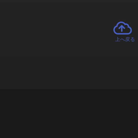
上へ戻る
チャーとは
遊ぶオンラインクレーンゲーム「クラウドキャッチャー」自宅にい
で、UFOキャッチャーを遠隔操作!