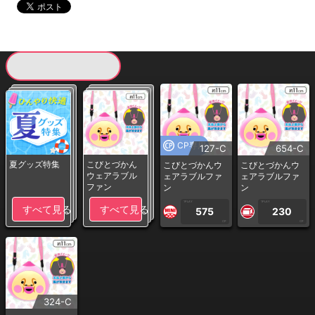
現在提供している景品一覧
CP専用
127-C
654-C
夏グッズ特集
こびとづかん
こびとづかんウ
こびとづかんウ
ウェアラブル
ェアラブルファ
ェアラブルファ
ファン
ン
ン
1PLAY
1PLAY
すべて見る
すべて見る
575
230
CP
CP
324-C