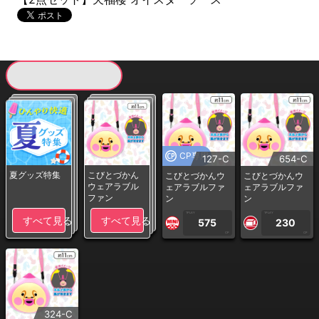
現在提供している景品一覧
CP専用
127-C
654-C
夏グッズ特集
こびとづかん
こびとづかんウ
こびとづかんウ
ウェアラブル
ェアラブルファ
ェアラブルファ
ファン
ン
ン
1PLAY
1PLAY
すべて見る
すべて見る
575
230
CP
CP
324-C