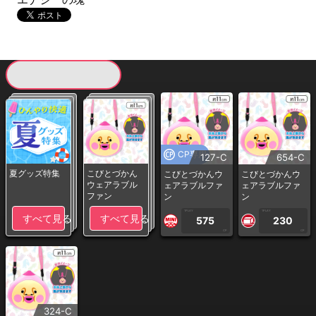
現在提供している景品一覧
CP専用
127-C
654-C
夏グッズ特集
こびとづかん
こびとづかんウ
こびとづかんウ
ウェアラブル
ェアラブルファ
ェアラブルファ
ファン
ン
ン
1PLAY
1PLAY
すべて見る
すべて見る
575
230
CP
CP
324-C