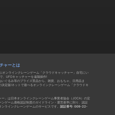
チャーとは
遊ぶオンラインクレーンゲーム「クラウドキャッチャー」自宅にい
で、UFOキャッチャーを遠隔操作!
ぬいぐるみ等のプライズ景品から、雑貨、おもちゃ、日用品ま
の決定版!ネットで遊べるオンラインクレーンゲーム「クラウドキ
ャー」は日本オンラインクレーンゲーム事業者協会（JOCA）の定
ーンゲーム適格認証制度のガイドライン・運営基準に則り、認証
オンラインクレーンゲームのサービスです。
認証番号: 009-22-