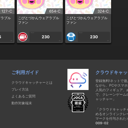
127-C
654-C
324-C
アラブル
こびとづかんウェアラブル
こびとづかんウェアラブル
ファン
ファン
1PLAY
1PLAY
5
230
230
CP
CP
CP
ご利用ガイド
クラウドキャッ
登録無料!ネットで
クラウドキャッチャーとは
ながら、PCやスマホ
プレイ方法
人気のフィギュア、
で、クレーンゲーム
よくあるご質問
ャッチャー」
動作対象端末
「クラウドキャッチ
めるオンラインクレ
マークを付与された
009-02