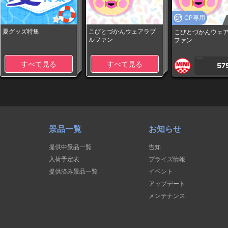
CP専用
夏グッズ特集
こびとづかんウェアラブ
こびとづかんウェ
ルファン
ファン
1PLAY
すべて見る
すべて見る
57
景品一覧
お知らせ
提供中景品一覧
告知
入荷予定表
プライズ情報
提供済み景品一覧
イベント
アップデート
メンテナンス