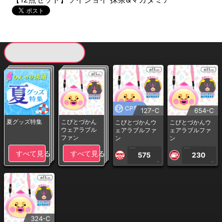
現在提供している景品一覧
CP専用
127-C
654-C
夏グッズ特集
こびとづかん
こびとづかんウ
こびとづかんウ
ウェアラブル
ェアラブルファ
ェアラブルファ
ファン
ン
ン
1PLAY
1PLAY
すべて見る
すべて見る
575
230
CP
CP
324-C