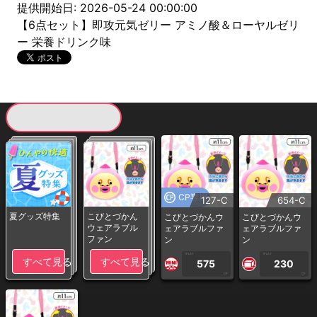
提供開始日: 2026-05-24 00:00:00
【6点セット】即攻元気ゼリー アミノ酸＆ローヤルゼリ
ー 栄養ドリンク味
現在提供している景品一覧
CP専用
127-C
654-C
夏グッズ特集
こびとづかん
こびとづかんウ
こびとづかんウ
ウェアラブル
ェアラブルファ
ェアラブルファ
ファン
ン
ン
1PLAY
1PLAY
すべて見る
すべて見る
575
230
CP
CP