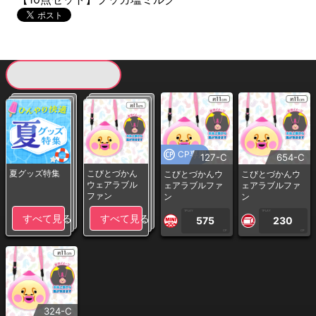
現在提供している景品一覧
CP専用
127-C
654-C
夏グッズ特集
こびとづかん
こびとづかんウ
こびとづかんウ
ウェアラブル
ェアラブルファ
ェアラブルファ
ファン
ン
ン
1PLAY
1PLAY
すべて見る
すべて見る
575
230
CP
CP
324-C