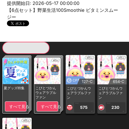
提供開始日: 2026-05-17 00:00:00
【6点セット】野菜生活100Smoothie ビタミンスムー
ジー
現在提供している景品一覧
CP専用
127-C
654-C
夏グッズ特集
こびとづかん
こびとづかんウ
こびとづかんウ
ウェアラブル
ェアラブルファ
ェアラブルファ
ファン
ン
ン
1PLAY
1PLAY
すべて見る
すべて見る
575
230
CP
CP