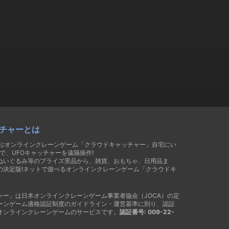
チャーとは
遊ぶオンラインクレーンゲーム「クラウドキャッチャー」自宅にい
で、UFOキャッチャーを遠隔操作!
ぬいぐるみ等のプライズ景品から、雑貨、おもちゃ、日用品ま
の決定版!ネットで遊べるオンラインクレーンゲーム「クラウドキ
ャー」は日本オンラインクレーンゲーム事業者協会（JOCA）の定
ーンゲーム適格認証制度のガイドライン・運営基準に則り、認証
オンラインクレーンゲームのサービスです。
認証番号: 009-22-