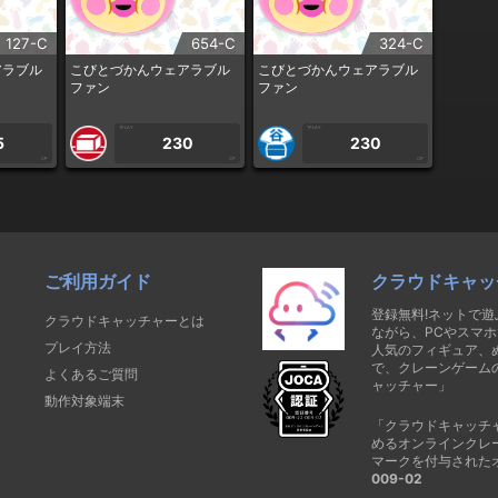
127-C
654-C
324-C
アラブル
こびとづかんウェアラブル
こびとづかんウェアラブル
ファン
ファン
1PLAY
1PLAY
5
230
230
CP
CP
CP
ご利用ガイド
クラウドキャッ
登録無料!ネットで
クラウドキャッチャーとは
ながら、PCやスマホ
プレイ方法
人気のフィギュア、
で、クレーンゲーム
よくあるご質問
ャッチャー」
動作対象端末
「クラウドキャッチ
めるオンラインクレ
マークを付与された
009-02