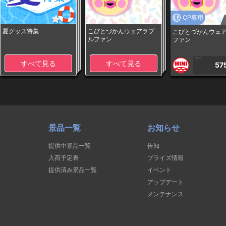
CP専用
夏グッズ特集
こびとづかんウェアラブ
こびとづかんウェ
ルファン
ファン
1PLAY
すべて見る
すべて見る
57
景品一覧
お知らせ
提供中景品一覧
告知
入荷予定表
プライズ情報
提供済み景品一覧
イベント
アップデート
メンテナンス