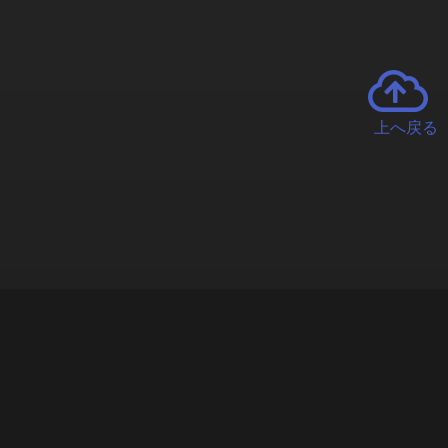
上へ戻る
チャーとは
遊ぶオンラインクレーンゲーム「クラウドキャッチャー」自宅にい
で、UFOキャッチャーを遠隔操作!