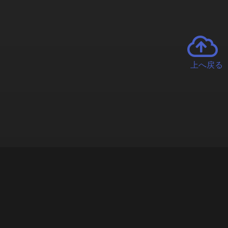
上へ戻る
チャーとは
遊ぶオンラインクレーンゲーム「クラウドキャッチャー」自宅にい
で、UFOキャッチャーを遠隔操作!