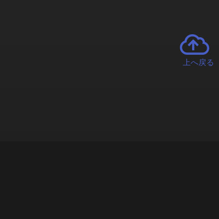
上へ戻る
チャーとは
遊ぶオンラインクレーンゲーム「クラウドキャッチャー」自宅にい
で、UFOキャッチャーを遠隔操作!