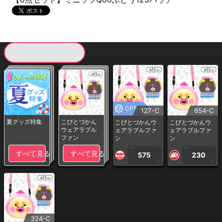
現在提供している景品一覧
CP専用
127-C
654-C
夏グッズ特集
こびとづかん
こびとづかんウ
こびとづかんウ
ウェアラブル
ェアラブルファ
ェアラブルファ
ファン
ン
ン
1PLAY
1PLAY
すべて見る
すべて見る
575
230
CP
CP
324-C