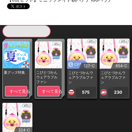
現在提供している景品一覧
CP専用
127-C
654-C
夏グッズ特集
こびとづかん
こびとづかんウ
こびとづかんウ
ウェアラブル
ェアラブルファ
ェアラブルファ
ファン
ン
ン
1PLAY
1PLAY
すべて見る
すべて見る
575
230
CP
CP
324-C