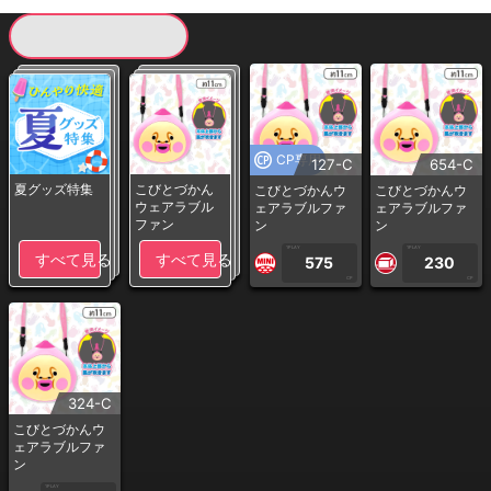
現在提供している景品一覧
CP専用
127-C
654-C
夏グッズ特集
こびとづかん
こびとづかんウ
こびとづかんウ
ウェアラブル
ェアラブルファ
ェアラブルファ
ファン
ン
ン
1PLAY
1PLAY
すべて見る
すべて見る
575
230
CP
CP
324-C
こびとづかんウ
ェアラブルファ
ン
1PLAY