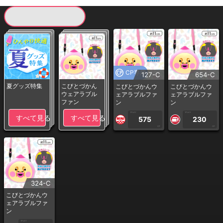
現在提供している景品一覧
CP専用
127-C
654-C
夏グッズ特集
こびとづかん
こびとづかんウ
こびとづかんウ
ウェアラブル
ェアラブルファ
ェアラブルファ
ファン
ン
ン
1PLAY
1PLAY
すべて見る
すべて見る
575
230
CP
CP
324-C
こびとづかんウ
ェアラブルファ
ン
1PLAY