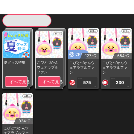
現在提供している景品一覧
CP専用
127-C
654-C
夏グッズ特集
こびとづかん
こびとづかんウ
こびとづかんウ
ウェアラブル
ェアラブルファ
ェアラブルファ
ファン
ン
ン
1PLAY
1PLAY
すべて見る
すべて見る
575
230
CP
CP
324-C
こびとづかんウ
ェアラブルファ