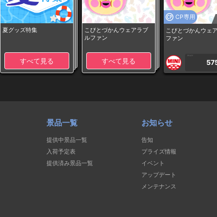
CP専用
夏グッズ特集
こびとづかんウェアラブ
こびとづかんウェ
ルファン
ファン
1PLAY
すべて見る
すべて見る
57
景品一覧
お知らせ
提供中景品一覧
告知
入荷予定表
プライズ情報
提供済み景品一覧
イベント
アップデート
メンテナンス