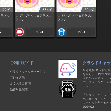
127-C
654-C
324-C
アラブル
こびとづかんウェアラブル
こびとづかんウェアラブル
ファン
ファン
1PLAY
1PLAY
5
230
230
CP
CP
CP
ご利用ガイド
クラウドキャッ
登録無料!ネットで
クラウドキャッチャーとは
ながら、PCやスマホ
プレイ方法
人気のフィギュア、
で、クレーンゲーム
よくあるご質問
ャッチャー」
動作対象端末
「クラウドキャッチ
めるオンラインクレ
マークを付与された
009-02