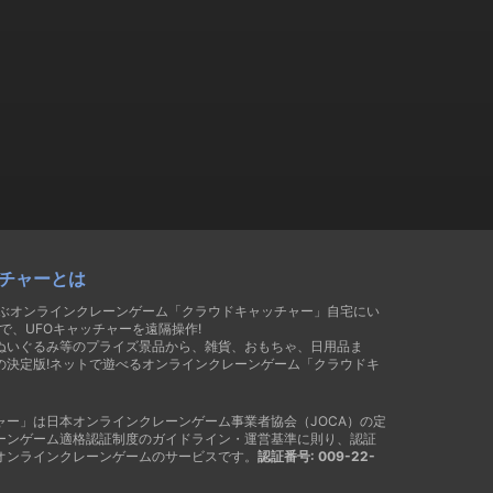
チャーとは
遊ぶオンラインクレーンゲーム「クラウドキャッチャー」自宅にい
で、UFOキャッチャーを遠隔操作!
ぬいぐるみ等のプライズ景品から、雑貨、おもちゃ、日用品ま
の決定版!ネットで遊べるオンラインクレーンゲーム「クラウドキ
ャー」は日本オンラインクレーンゲーム事業者協会（JOCA）の定
ーンゲーム適格認証制度のガイドライン・運営基準に則り、認証
オンラインクレーンゲームのサービスです。
認証番号: 009-22-