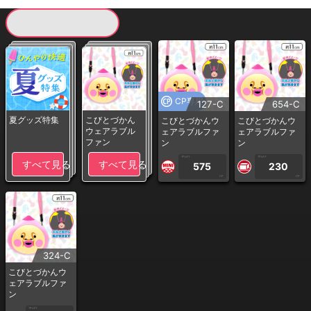
現在提供している景品一覧
CP専用
127-C
654-C
夏グッズ特集
こびとづかん
こびとづかんウ
こびとづかんウ
ウェアラブル
ェアラブルファ
ェアラブルファ
ファン
ン
ン
1PLAY
1PLAY
すべて見る
すべて見る
575
230
CP
CP
324-C
こびとづかんウ
ェアラブルファ
ン
1PLAY