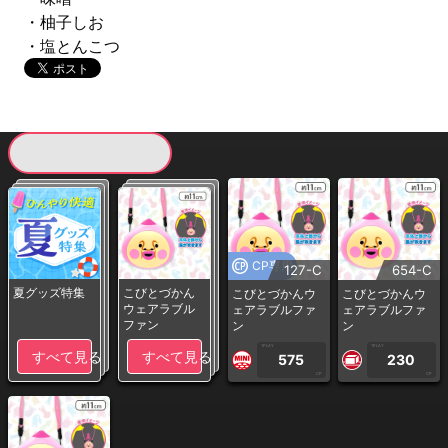
・柚子しお
・塩とんこつ
現在提供している景品一覧
CP専用
127-C
654-C
夏グッズ特集
こびとづかん
こびとづかんウ
こびとづかんウ
ウェアラブル
ェアラブルファ
ェアラブルファ
ファン
ン
ン
1PLAY
1PLAY
すべて見る
すべて見る
575
230
CP
CP