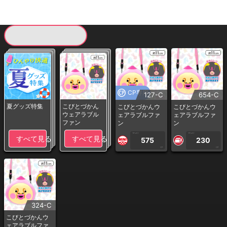
現在提供している景品一覧
CP専用
127-C
654-C
夏グッズ特集
こびとづかん
こびとづかんウ
こびとづかんウ
ウェアラブル
ェアラブルファ
ェアラブルファ
ファン
ン
ン
1PLAY
1PLAY
すべて見る
すべて見る
575
230
CP
CP
324-C
こびとづかんウ
ェアラブルファ