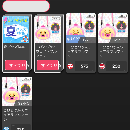
現在提供している景品一覧
CP専用
127-C
654-C
夏グッズ特集
こびとづかん
こびとづかんウ
こびとづかんウ
ウェアラブル
ェアラブルファ
ェアラブルファ
ファン
ン
ン
1PLAY
1PLAY
すべて見る
すべて見る
575
230
CP
CP
324-C
こびとづかんウ
ェアラブルファ
ン
1PLAY
230