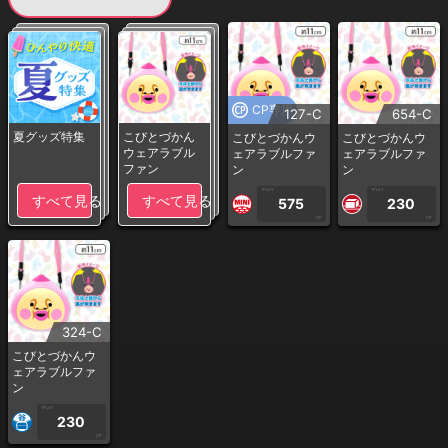
CP専用
127-C
654-C
夏グッズ特集
こびとづかん
こびとづかんウ
こびとづかんウ
ウェアラブル
ェアラブルファ
ェアラブルファ
ファン
ン
ン
1PLAY
1PLAY
すべて見る
すべて見る
575
230
CP
CP
324-C
こびとづかんウ
ェアラブルファ
ン
1PLAY
230
CP