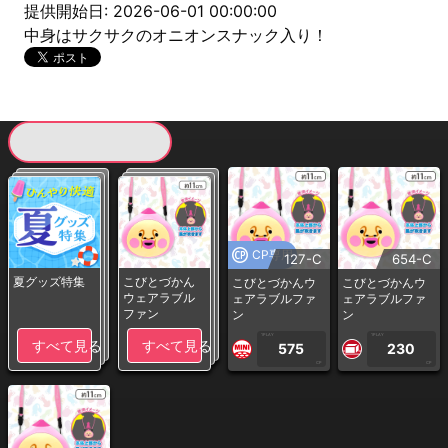
提供開始日: 2026-06-01 00:00:00
中身はサクサクのオニオンスナック入り！
現在提供している景品一覧
CP専用
127-C
654-C
夏グッズ特集
こびとづかん
こびとづかんウ
こびとづかんウ
ウェアラブル
ェアラブルファ
ェアラブルファ
ファン
ン
ン
1PLAY
1PLAY
すべて見る
すべて見る
575
230
CP
CP