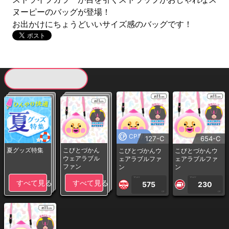
ヌーピーのバッグが登場！
お出かけにちょうどいいサイズ感のバッグです！
現在提供している景品一覧
CP専用
127-C
654-C
夏グッズ特集
こびとづかん
こびとづかんウ
こびとづかんウ
ウェアラブル
ェアラブルファ
ェアラブルファ
ファン
ン
ン
1PLAY
1PLAY
すべて見る
すべて見る
575
230
CP
CP