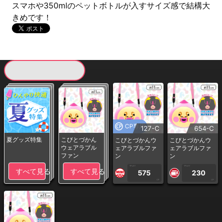
スマホや350mlのペットボトルが入すサイズ感で結構大
きめです！
現在提供している景品一覧
CP専用
127-C
654-C
夏グッズ特集
こびとづかん
こびとづかんウ
こびとづかんウ
ウェアラブル
ェアラブルファ
ェアラブルファ
ファン
ン
ン
1PLAY
1PLAY
すべて見る
すべて見る
575
230
CP
CP