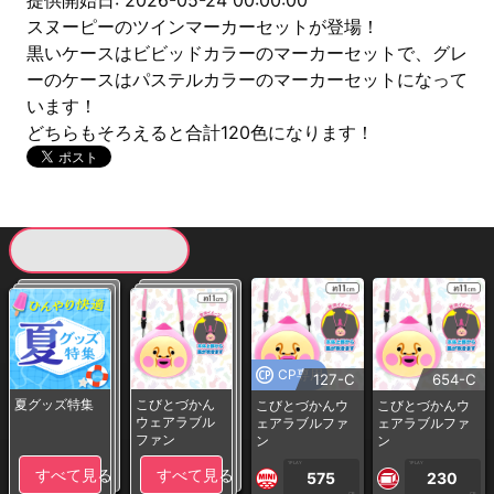
提供開始日: 2026-05-24 00:00:00
スヌーピーのツインマーカーセットが登場！
黒いケースはビビッドカラーのマーカーセットで、グレ
ーのケースはパステルカラーのマーカーセットになって
います！
どちらもそろえると合計120色になります！
現在提供している景品一覧
CP専用
127-C
654-C
夏グッズ特集
こびとづかん
こびとづかんウ
こびとづかんウ
ウェアラブル
ェアラブルファ
ェアラブルファ
ファン
ン
ン
1PLAY
1PLAY
すべて見る
すべて見る
575
230
CP
CP