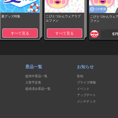
CP専用
夏グッズ特集
こびとづかんウェアラブ
こびとづかんウェ
ルファン
ファン
1PLAY
すべて見る
すべて見る
57
景品一覧
お知らせ
提供中景品一覧
告知
入荷予定表
プライズ情報
提供済み景品一覧
イベント
アップデート
メンテナンス