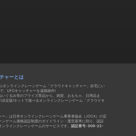
チャーとは
遊ぶオンラインクレーンゲーム「クラウドキャッチャー」自宅にい
で、UFOキャッチャーを遠隔操作!
ぬいぐるみ等のプライズ景品から、雑貨、おもちゃ、日用品ま
の決定版!ネットで遊べるオンラインクレーンゲーム「クラウドキ
ャー」は日本オンラインクレーンゲーム事業者協会（JOCA）の定
ーンゲーム適格認証制度のガイドライン・運営基準に則り、認証
オンラインクレーンゲームのサービスです。
認証番号: 009-22-