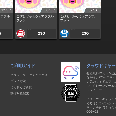
127-C
654-C
324-C
アラブル
こびとづかんウェアラブル
こびとづかんウェアラブル
ファン
ファン
1PLAY
1PLAY
5
230
230
CP
CP
CP
ご利用ガイド
クラウドキャッ
登録無料!ネットで
クラウドキャッチャーとは
ながら、PCやスマホ
プレイ方法
人気のフィギュア、
で、クレーンゲーム
よくあるご質問
ャッチャー」
動作対象端末
「クラウドキャッチ
めるオンラインクレ
マークを付与された
009-02