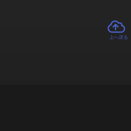
上へ戻る
チャーとは
遊ぶオンラインクレーンゲーム「クラウドキャッチャー」自宅にい
で、UFOキャッチャーを遠隔操作!