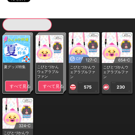
現在提供している景品一覧
CP専用
127-C
654-C
夏グッズ特集
こびとづかん
こびとづかんウ
こびとづかんウ
ウェアラブル
ェアラブルファ
ェアラブルファ
ファン
ン
ン
1PLAY
1PLAY
すべて見る
すべて見る
575
230
CP
CP
324-C
こびとづかんウ