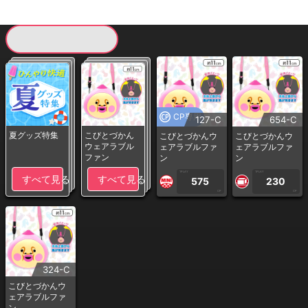
現在提供している景品一覧
CP専用
127-C
654-C
夏グッズ特集
こびとづかん
こびとづかんウ
こびとづかんウ
ウェアラブル
ェアラブルファ
ェアラブルファ
ファン
ン
ン
1PLAY
1PLAY
すべて見る
すべて見る
575
230
CP
CP
324-C
こびとづかんウ
ェアラブルファ
ン