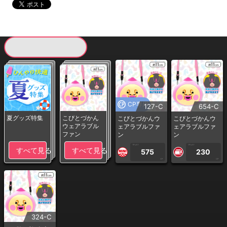
現在提供している景品一覧
CP専用
127-C
654-C
夏グッズ特集
こびとづかん
こびとづかんウ
こびとづかんウ
ウェアラブル
ェアラブルファ
ェアラブルファ
ファン
ン
ン
1PLAY
1PLAY
すべて見る
すべて見る
575
230
CP
CP
324-C