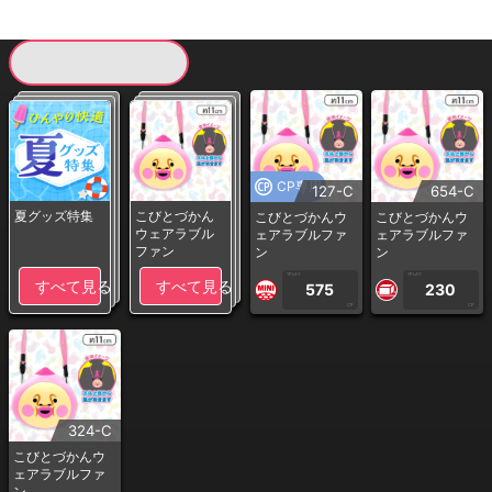
現在提供している景品一覧
CP専用
127-C
654-C
夏グッズ特集
こびとづかん
こびとづかんウ
こびとづかんウ
ウェアラブル
ェアラブルファ
ェアラブルファ
ファン
ン
ン
1PLAY
1PLAY
すべて見る
すべて見る
575
230
CP
CP
324-C
こびとづかんウ
ェアラブルファ
ン