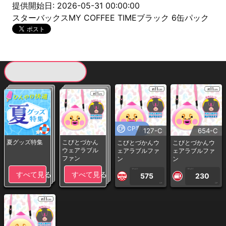
提供開始日: 2026-05-31 00:00:00
スターバックスMY COFFEE TIMEブラック 6缶パック
現在提供している景品一覧
CP専用
127-C
654-C
夏グッズ特集
こびとづかん
こびとづかんウ
こびとづかんウ
ウェアラブル
ェアラブルファ
ェアラブルファ
ファン
ン
ン
1PLAY
1PLAY
すべて見る
すべて見る
575
230
CP
CP